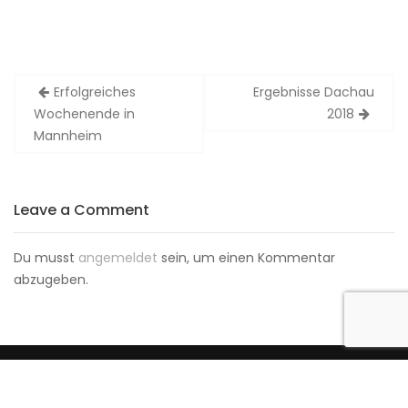
Beitragsnavigation
Erfolgreiches
Ergebnisse Dachau
Wochenende in
2018
Mannheim
Leave a Comment
Du musst
angemeldet
sein, um einen Kommentar
abzugeben.
© Tevildo Burmese Cattery
Construction Field by
Acme Themes